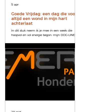
5 apr
Goede Vrijdag: een dag die voor
altijd een wond in mijn hart
achterlaat
In dit stuk neem ik je mee in een week die
hoopvol en vol energie begon: mijn DOG-LINE
(BEMER) presentatie, de fijne reacties, en een
mooie avond bij The Passion met de pup. Maar
op Goede Vrijdag slaat alles om wanneer Pietje
tijdens het hardlopen plotseling instort en ik hem
verlies. Je leest wat er door me heen gaat in dat
moment, hoe mensen hulp aanbieden, hoe ik
daarna op de automatische piloot schiet, en hoe
het afscheid en het rouwen beginnen met
uiteindelijk een liefde
29 mrt