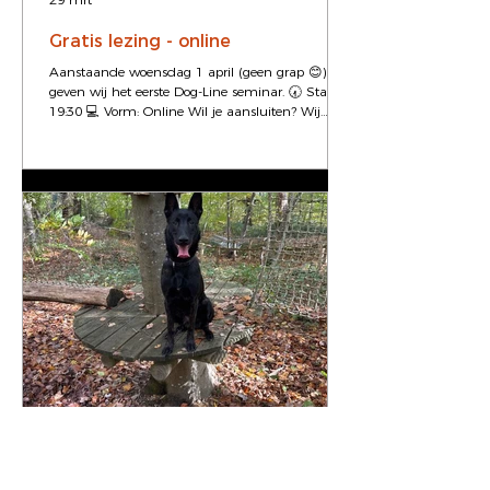
Gratis lezing - online
Aanstaande woensdag 1 april (geen grap 😊)
geven wij het eerste Dog‑Line seminar. 🕢 Start:
19:30 💻 Vorm: Online Wil je aansluiten? Wij
hebben het prototype van de BEMER Dog-line en
organiseren vanaf nu maandelijks een online
seminar in Nederland, plus start-up sessies voor
nieuwe BEMER-partners. In het seminar ontdek
je wat het je hond kan opleveren: meer
ontspanning en rust in het lichaam,
ondersteuning van herstel na inspanning, en een
betere basis voor balans en prikkelv
27 mrt