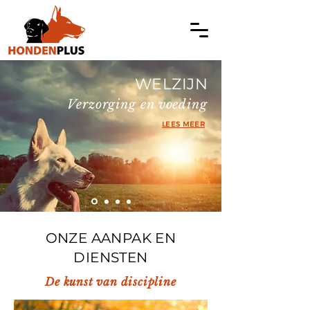
WELZIJN
Verzorging en voeding
LEES MEER
ONZE AANPAK EN
DIENSTEN
De kunst van discipline