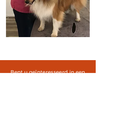
Fysiotherapeute Hedwig Slabbekoorn aan het
werk in haar praktijk Animoo in Zwolle
Bent u geïnteresseerd in een
cursus of training?
NEEM CONTACT MET ONS OP
LOCATIE
Hondenplusagressie
Boylerstraat 10
8387 XN Boschoord