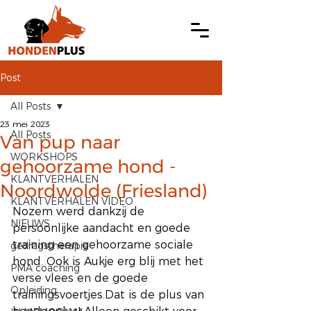
Post
All Posts
23 mei 2023
All Posts
Van pup naar
WORKSHOPS
gehoorzame hond -
KLANTVERHALEN
Noordwolde (Friesland)
KLANTVERHALEN VIDEO
Nozem werd dankzij de 
NIEUWS
persoonlijke aandacht en goede 
training een gehoorzame sociale 
gedragstherapie
hond. Ook is Aukje erg blij met het 
PMA coaching
verse vlees en de goede 
Opleiding
trainingsvoertjes.Dat is de plus van 