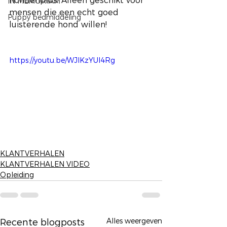
hondenplus! Alleen geschikt voor 
IN MEMORIAM
mensen die een echt goed 
Puppy bedmiddeling
luisterende hond willen!
https://youtu.be/WJIKzYUI4Rg
KLANTVERHALEN
KLANTVERHALEN VIDEO
Opleiding
Alles weergeven
Recente blogposts