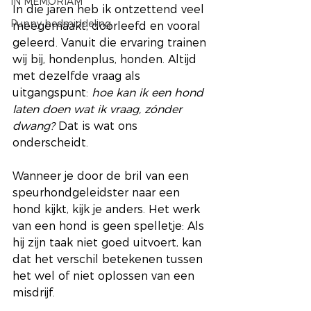
IN MEMORIAM
In die jaren heb ik ontzettend veel 
Puppy bedmiddeling
meegemaakt, doorleefd en vooral 
geleerd. Vanuit die ervaring trainen 
wij bij, hondenplus, honden. Altijd 
met dezelfde vraag als 
uitgangspunt: 
hoe kan ik een hond 
laten doen wat ik vraag, zónder 
dwang?
 Dat is wat ons 
onderscheidt.
Wanneer je door de bril van een 
speurhondgeleidster naar een 
hond kijkt, kijk je anders. Het werk 
van een hond is geen spelletje: Als 
hij zijn taak niet goed uitvoert, kan 
dat het verschil betekenen tussen 
het wel of niet oplossen van een 
misdrijf.