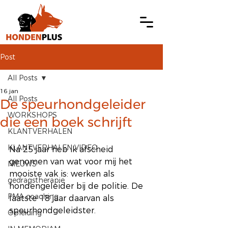
Post
All Posts
16 jan
All Posts
De speurhondgeleider
WORKSHOPS
die een boek schrijft
KLANTVERHALEN
KLANTVERHALEN VIDEO
Na 25 jaar heb ik afscheid 
genomen van wat voor mij het 
NIEUWS
mooiste vak is: werken als 
gedragstherapie
hondengeleider bij de politie. De 
PMA coaching
laatste 18 jaar daarvan als 
speurhondgeleidster.
Opleiding