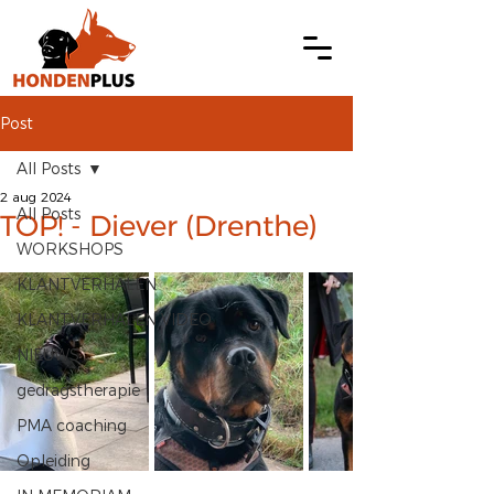
Post
All Posts
2 aug 2024
All Posts
TOP! - Diever (Drenthe)
WORKSHOPS
KLANTVERHALEN
KLANTVERHALEN VIDEO
NIEUWS
gedragstherapie
PMA coaching
Opleiding