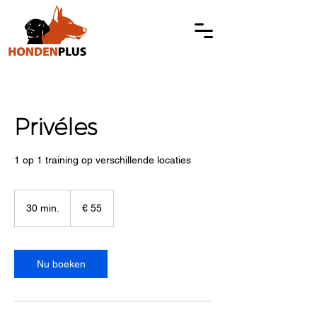
Privéles
1 op 1 training op verschillende locaties
55
euro
30 min.
3
€ 55
0
m
i
n
Nu boeken
.